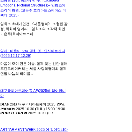
조형된 감정, 회화의 덩어리 (Sculpted
Emotions, Pictorial Structures)– 임희조의
조각적 화면. (고은주 호리아트스페이스 디
렉터, 2025)
임희조 초대개인전 《서툰행복》 조형된 감
정, 회화의 덩어리 – 임희조의 조각적 화면
고은주(호리아트스페...
열매 : 마음이 모여 맺힌 것 - 인사아트센터
(2025.12.17-12.29)
마음이 모여 만든 예술, 함께 맺는 선한 열매
프린트베이커리는 서울 사랑의열매와 함께
연말 나눔의 의미를...
대구국제아트페어(DIAF)2025에 참여합니
다
𝐃𝐈𝐀𝐅 𝟐𝟎𝟐𝟓 대구국제아트페어 2025 𝙑𝙄𝙋 &
𝙋𝙍𝙀𝙑𝙄𝙀𝙒 2025.10.30 (THU) 15:00-19:30
𝙋𝙐𝘽𝙇𝙄𝘾 𝙊𝙋𝙀𝙉 2025.10.31 (FR...
ARTPARMENT WEEK 2025 에 참여합니다